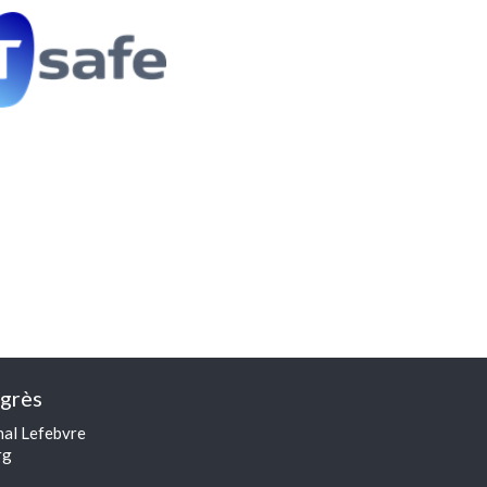
grès
hal Lefebvre
rg